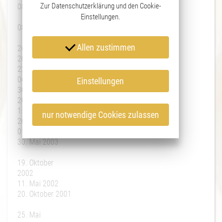
Zur
Datenschutzerklärung
und den
Cookie-
08. September 2007
Idar-Oberstein
Einstellungen
München
.
08. Oktober 2006
Allen zustimmen
26. Mai
2006
22. Oktober 2005
06. Mai 2005
Einstellungen
30. September
2004
15. Mai
nur notwendige Cookies zulassen
2004
01. November 2003
30. Mai 2003
19. Oktober
2002
11. Mai 2002
20. Oktober 2001
25. Mai