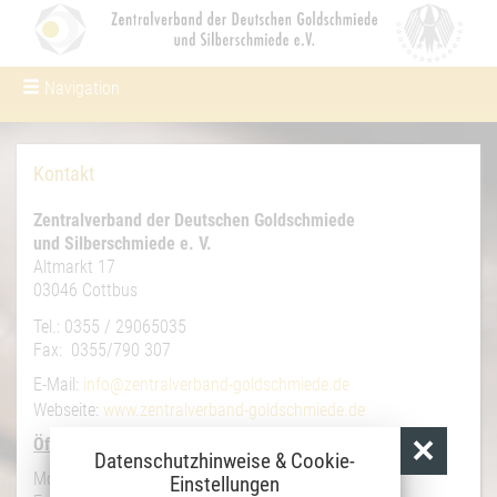
Navigation
Um Einstellungen zur Barrierefreiheit
vornehmen zu können wird die Berechtigung für
funktionale Cookies in den Cookie-Einstellungen
benötigt.
Kontakt
Cookie-Einstellungen
Zentralverband der Deutschen Goldschmiede
und Silberschmiede e. V.
Altmarkt 17
03046 Cottbus
Tel.: 0355 / 29065035
Fax: 0355/790 307
E-Mail:
info@zentralverband-goldschmiede.de
Webseite:
www.zentralverband-goldschmiede.de
Öffnungszeiten:
Datenschutzhinweise & Cookie-
Mo - Do: 07.30 - 16.00 Uhr
Einstellungen