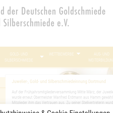
heit vornehmen zu können wird die Berechtigung für funktionale Cookies 
benötigt.
Cookie-Einstellungen
GOLD- UND
WETTBEWERBE
AUS- UND
SILBERSCHMIEDE
WEITERBILDU
Juwelier-, Gold- und Silberschmiedeinnung Dortmund
Auf der Frühjahrsmitgliederversammlung Mitte März, der Juwel
wurde erneut Obermeister Manfred Erdmann aus Hamm gewählt, f
Mitglieder ihm das Vertrauen aus. Zu seiner Stellvertreterin w
gewählt. Im Amt wurden der Lehrlingswart Sebastian Dülf, Herne, a