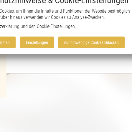
hutzhinweise & Cookie-Einstellungen
Im März traf sich auch der Gesellenprüfungsausschuss um die M
Auf der Arbeitgeberseite wurden Manfred Erdmann (Vors.), Hamm
Cookies, um Ihnen die Inhalte und Funktionen der Website bestmöglich
Arbeitnehmerseite wurden Helmut Lankers, Lippstadt, Normann 
rüber hinaus verwenden wir Cookies zu Analyse-Zwecken.
Dortmund gewählt.
zerklärung
und den
Cookie-Einstellungen
.
vorherige Seite
//
Übersich
timmen
Einstellungen
nur notwendige Cookies zulassen