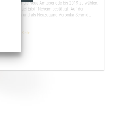
itglieder für die neue Amtsperiode bis 2019 zu wählen.
 und Michael Eiloff Neheim bestätigt. Auf der
Frick, Altena und als Neuzugang Veronika Schmidt,
t
//
nächste Seite