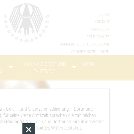
START
KONTAKT
IMPRESSUM
in den Cookie-Einstellungen
DATENSCHUTZ
BARRIEREFREIHEITSERKLÄRUNG
COOKIE-EINSTELLUNGEN
NACHHALTIGKEIT UND
LOGIN
NG
FAIRTRADE
ier-, Gold – und Silberschmiedeinnung – Dortmund
ür seine vierte Amtszeit sprachen die zahlreichen
urde Frau Ingrid Nordman aus Dortmund Kirchlinde wieder
ls Beisitzer Wolf Spittler, Witten bestätigt.