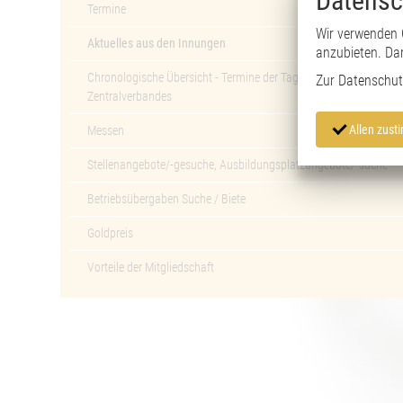
Datensc
Termine
Wir verwenden 
Aktuelles aus den Innungen
anzubieten. Da
Chronologische Übersicht - Termine der Tagungen des
Zur
Datenschut
Zentralverbandes
Allen zus
Messen
Stellenangebote/-gesuche, Ausbildungsplatzangebote/-suche
Betriebsübergaben Suche / Biete
Goldpreis
Vorteile der Mitgliedschaft